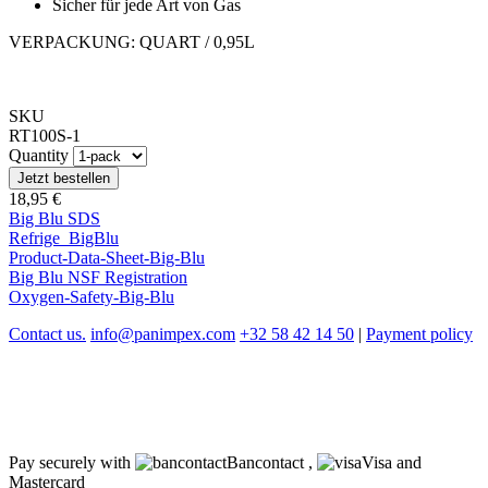
Sicher für jede Art von Gas
VERPACKUNG: QUART / 0,95L
SKU
RT100S-1
Quantity
18,95 €
Big Blu SDS
Refrige_BigBlu
Product-Data-Sheet-Big-Blu
Big Blu NSF Registration
Oxygen-Safety-Big-Blu
Contact us.
info@panimpex.com
+32 58 42 14 50
|
Payment policy
Pay securely with
Bancontact ,
Visa and
Mastercard